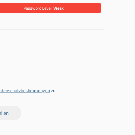
Password Level:
Weak
atenschutzbestimmungen
zu
llen