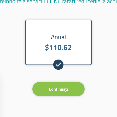
eînnoire a serviciului. Nu ratați reducerile la ach
Anual
$110.62
Continuați